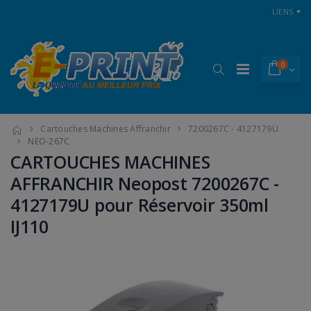
LIENS
0
Cartouches Machines Affranchir
7200267C - 4127179U
NEO-267C
CARTOUCHES MACHINES
AFFRANCHIR Neopost 7200267C -
4127179U pour Réservoir 350ml
IJ110