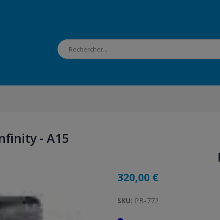
finity - A15
320,00 €
SKU:
PB-772