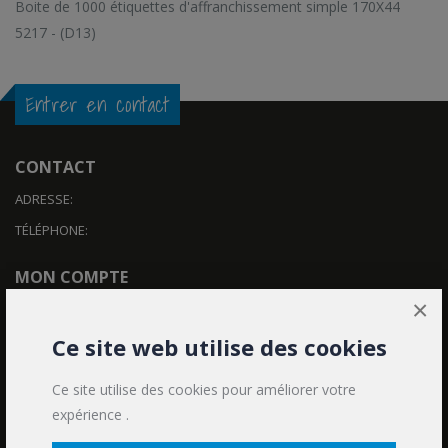
Boite de 1000 étiquettes d'affranchissement simple 170X44
5217 - (D13)
Entrer en contact
CONTACT
ADRESSE:
TÉLÉPHONE:
MON COMPTE
×
Contact
Mon compte
Ce site web utilise des cookies
Historique des commandes
Ce site utilise des cookies pour améliorer votre
expérience .